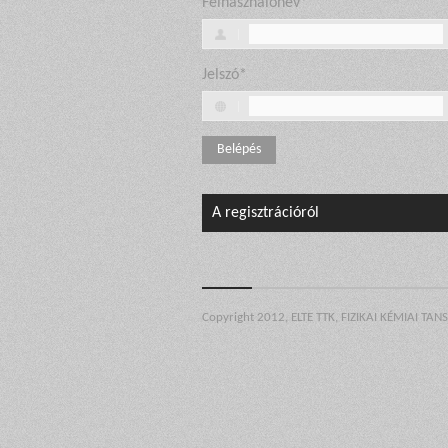
Felhasználónév*
Jelszó*
A regisztrációról
Copyright 2012, ELTE TTK, FIZIKAI KÉMIAI TAN