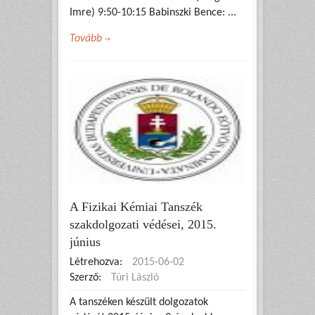
Imre) 9:50-10:15 Babinszki Bence: ...
Tovább
A Fizikai Kémiai Tanszék
szakdolgozati védései, 2015.
június
Létrehozva:
2015-06-02
Szerző:
Túri László
A tanszéken készült dolgozatok